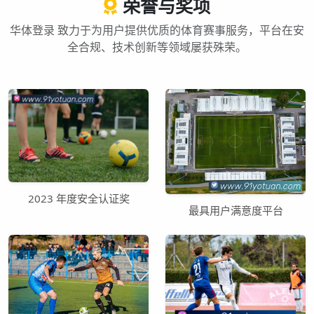
荣誉与奖项
华体登录 致力于为用户提供优质的体育赛事服务，平台在安
全合规、技术创新等领域屡获殊荣。
2023 年度安全认证奖
最具用户满意度平台