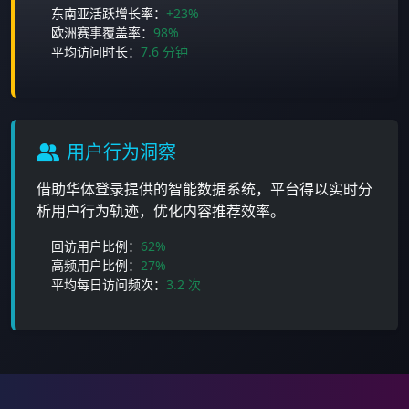
东南亚活跃增长率：
+23%
欧洲赛事覆盖率：
98%
平均访问时长：
7.6 分钟
用户行为洞察
借助华体登录提供的智能数据系统，平台得以实时分
析用户行为轨迹，优化内容推荐效率。
回访用户比例：
62%
高频用户比例：
27%
平均每日访问频次：
3.2 次