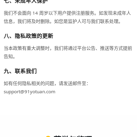
七、未成年人保护
我们不会面向 14 周岁以下用户提供注册服务。如发现未成年人
信息，我们将及时删除。如您是监护人可与我们联系处理。
八、隐私政策的更新
当本政策有重大调整时，我们将通过平台公告、推送等方式提前
告知。
九、联系我们
如有任何隐私相关的问题，请发送邮件至：
support@91yotuan.com