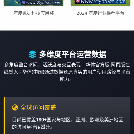
年度数据科技应用奖
2024 年度行业推荐平台
多维度平台运营数据
多角度整合访问、活跃度与交互表现，华体官方版·网页版在
线登入 - 华体(中国)通过数据还原真实的用户使用路径与平台
能力。
全球访问覆盖
目前已覆盖
180+
国家与地区，亚洲、欧洲及美洲地区
的访问量持续攀升。